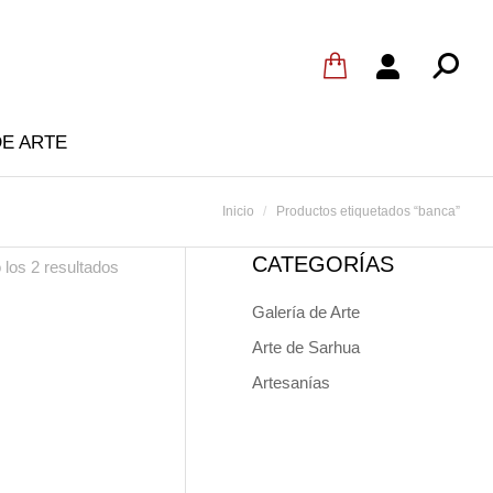
DE ARTE
Estás aquí:
Inicio
Productos etiquetados “banca”
CATEGORÍAS
los 2 resultados
Galería de Arte
Arte de Sarhua
Artesanías