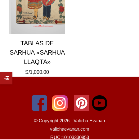
TABLAS DE
SARHUA «SARHUA
LLAQTA»
S/
1,000.00
© Copyright 2026 - Valicha Evanan
valichaevanan.com
RUC:10103330853