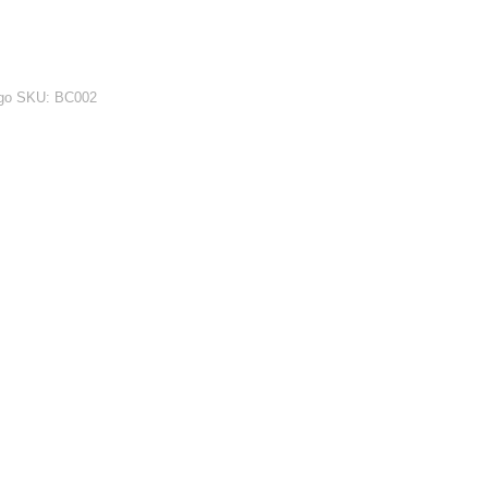
go SKU:
BC002