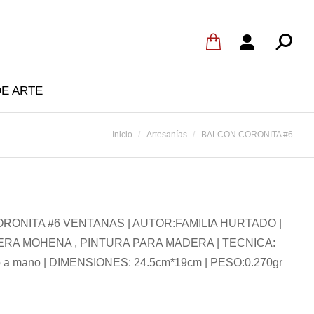
DE ARTE
Estás aquí:
Inicio
Artesanías
BALCON CORONITA #6
RONITA #6 VENTANAS | AUTOR:FAMILIA HURTADO |
ERA MOHENA , PINTURA PARA MADERA | TECNICA:
do a mano | DIMENSIONES: 24.5cm*19cm | PESO:0.270gr