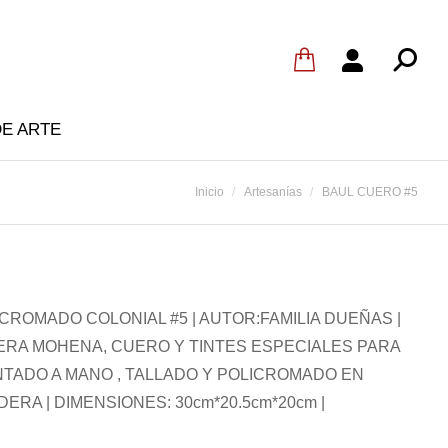
DE ARTE
Estás aquí:
Inicio
Artesanías
BAUL CUERO #5
CROMADO COLONIAL #5 | AUTOR:FAMILIA DUEÑAS |
ERA MOHENA, CUERO Y TINTES ESPECIALES PARA
INTADO A MANO , TALLADO Y POLICROMADO EN
RA | DIMENSIONES: 30cm*20.5cm*20cm |