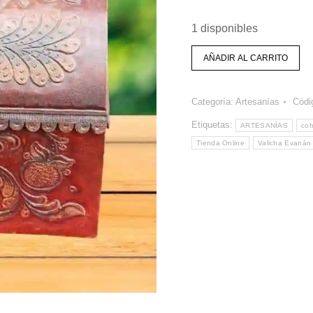
1 disponibles
AÑADIR AL CARRITO
Categoría:
Artesanías
Códi
Etiquetas:
ARTESANÍAS
cof
Tienda Online
Valicha Evanán