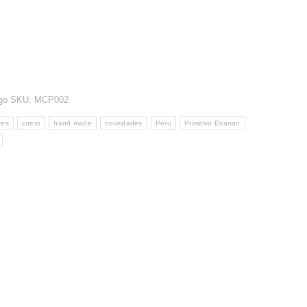
go SKU:
MCP002
res
cuero
hand made
novedades
Peru
Primitivo Evanan