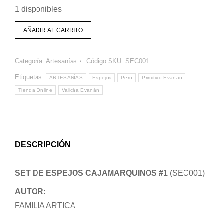
1 disponibles
AÑADIR AL CARRITO
Categoría:
Artesanías
Código SKU:
SEC001
Etiquetas:
ARTESANÍAS
Espejos
Peru
Primitivo Evanan
Tienda Online
Valicha Evanán
DESCRIPCIÓN
SET DE ESPEJOS CAJAMARQUINOS #1
(SEC001)
AUTOR:
FAMILIA ARTICA