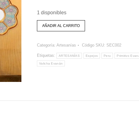
1 disponibles
AÑADIR AL CARRITO
Categoría:
Artesanías
Código SKU:
SEC002
Etiquetas:
ARTESANÍAS
Espejos
Peru
Primitivo Evan
Valicha Evanán