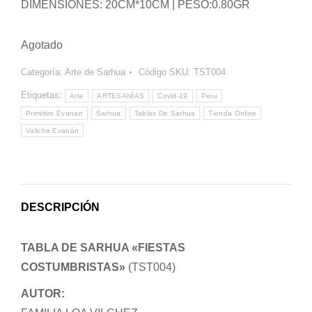
DIMENSIONES: 20CM*10CM | PESO:0.80GR
Agotado
Categoría:
Arte de Sarhua
Código SKU:
TST004
Etiquetas:
Arte
ARTESANÍAS
Covid-19
Peru
Primitivo Evanan
Sarhua
Tablas De Sarhua
Tienda Online
Valicha Evanán
DESCRIPCIÓN
TABLA DE SARHUA «FIESTAS
COSTUMBRISTAS»
(TST004)
AUTOR: