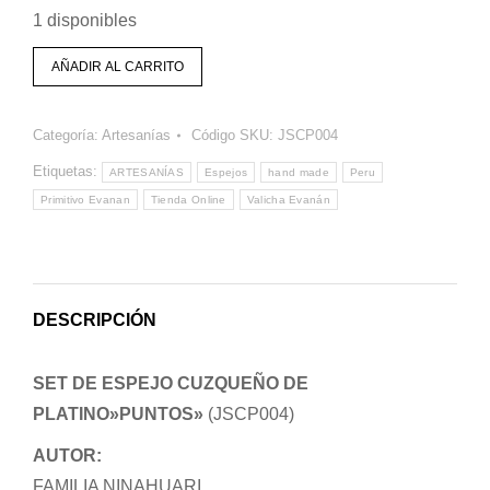
1 disponibles
AÑADIR AL CARRITO
Categoría:
Artesanías
Código SKU:
JSCP004
Etiquetas:
ARTESANÍAS
Espejos
hand made
Peru
Primitivo Evanan
Tienda Online
Valicha Evanán
DESCRIPCIÓN
SET DE ESPEJO CUZQUEÑO DE
PLATINO»PUNTOS»
(JSCP004)
AUTOR:
FAMILIA NINAHUARI