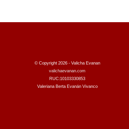
“En el año 81 me veían mal los vecinos preparados por
injusto que se vincule a las tablas de Sarhua con el t
© Copyright 2026 - Valicha Evanan
valichaevanan.com
RUC:10103330853
Valeriana Berta Evanán Vivanco