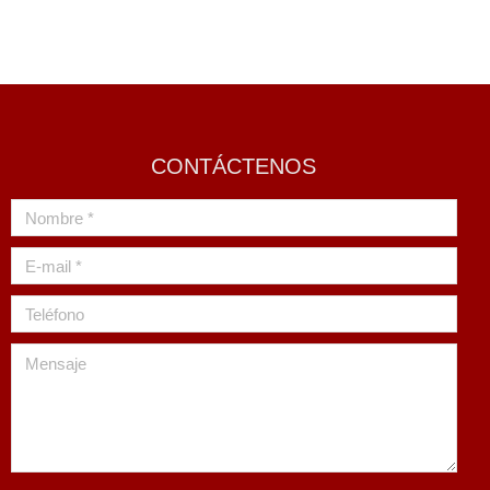
sobrino me dijo que deje el pueblo y volví a Lima. Es
mamá pensaba vender las…
CONTÁCTENOS
Nombre *
E-mail *
Teléfono
Mensaje