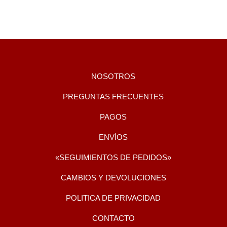
 Sendero Luminoso. Estaba programado para que me fusilen. Mi 
errorismo”, subraya con serenidad. “Quería ser sacerdote. Mi 
NOSOTROS
PREGUNTAS FRECUENTES
PAGOS
ENVÍOS
«SEGUIMIENTOS DE PEDIDOS»
CAMBIOS Y DEVOLUCIONES
POLITICA DE PRIVACIDAD
CONTACTO